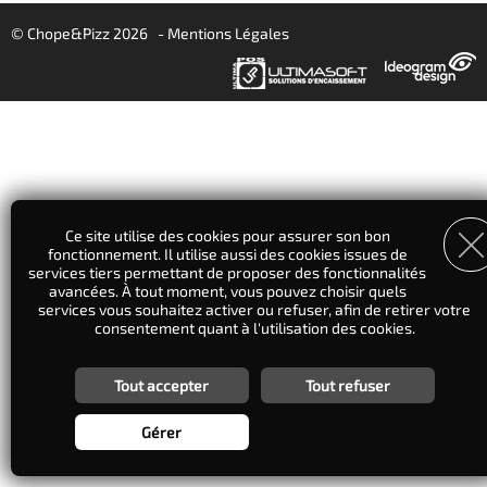
© Chope&Pizz 2026
-
Mentions Légales
Ce site utilise des cookies pour assurer son bon
fonctionnement. Il utilise aussi des cookies issues de
services tiers permettant de proposer des fonctionnalités
avancées. À tout moment, vous pouvez choisir quels
services vous souhaitez activer ou refuser, afin de retirer votre
consentement quant à l'utilisation des cookies.
Tout accepter
Tout refuser
Personnalisation des services
Vous êtes libre de choisir quels services vous souhaitez activer.
Gérer
En autorisant ces services tiers, vous acceptez le dépôt et la
lecture de cookies et l'utilisation de technologies de suivi
nécessaires à leur bon fonctionnement. En retirant votre