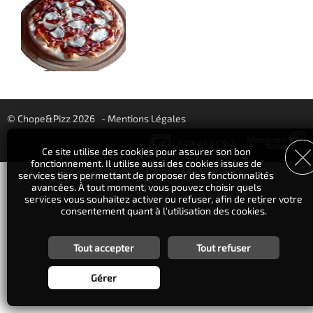
© Chope&Pizz 2026
-
Mentions Légales
Ce site utilise des cookies pour assurer son bon
fonctionnement. Il utilise aussi des cookies issues de
services tiers permettant de proposer des fonctionnalités
avancées. À tout moment, vous pouvez choisir quels
services vous souhaitez activer ou refuser, afin de retirer votre
consentement quant à l'utilisation des cookies.
Tout accepter
Tout refuser
Personnalisation des services
Vous êtes libre de choisir quels services vous souhaitez activer.
Gérer
En autorisant ces services tiers, vous acceptez le dépôt et la
lecture de cookies et l'utilisation de technologies de suivi
nécessaires à leur bon fonctionnement. En retirant votre