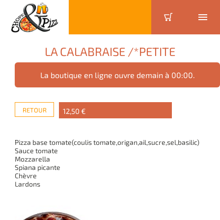
LA CALABRAISE /*PETITE
La boutique en ligne ouvre demain à 00:00.
RETOUR
12,50 €
Pizza base tomate(coulis tomate,origan,ail,sucre,sel,basilic)
Sauce tomate
Mozzarella
Spiana picante
Chèvre
Lardons