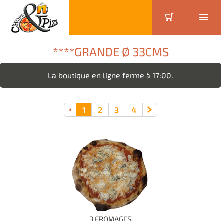
****GRANDE Ø 33CMS
La boutique en ligne ferme à 17:00.
1
2
3
4
3 FROMAGES