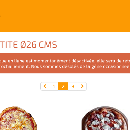
.
ETITE Ø26 CMS
que en ligne est momentanément désactivée, elle sera de reto
rochainement. Nous sommes désolés de la gêne occasionnée
1
2
3