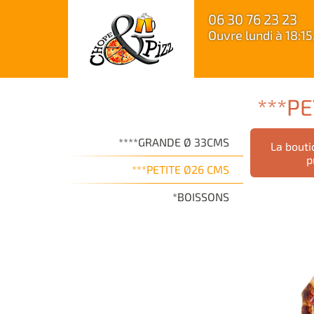
06 30 76 23 23
Ouvre lundi à 18:15
***P
****GRANDE Ø 33CMS
La bouti
p
***PETITE Ø26 CMS
*BOISSONS