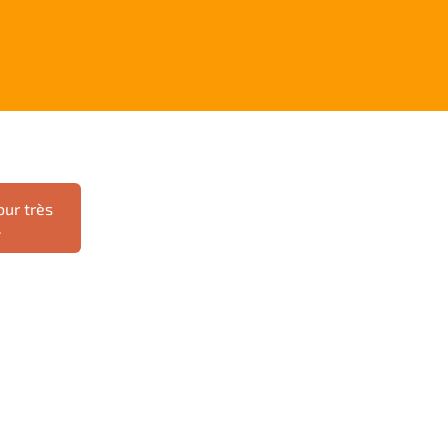
ur très
.